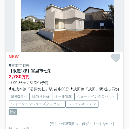
NEW
富里市七栄
【限定1棟】富里市七栄
2,780
万円
- / 99.36㎡ / 3LDK /予定
京成本線「公津の杜」駅 徒歩66分
成田線「成田」駅 徒歩72分
駐車2台可
陽当り良好
オール電化
ウォークインクロゼット
ウォークインシューズクロゼット
システムキッチン
新築
----------------------------------- [売主・代理直販って何がメリットなの？]
新...
もっと見る