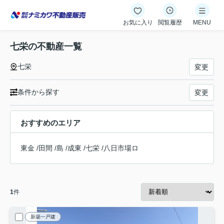
お気に入り
閲覧履歴
MENU
七栄の不動産一覧
七栄
変更
条件から探す
変更
おすすめのエリア
東金
/
田間
/
島
/
成東
/
七栄
/
八日市場ロ
1
件
新築一戸建