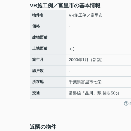
VR施工例／富里市の基本情報
物件名
VR施工例／富里市
価格
-
建物面積
-
土地面積
-(-)
築年月
2000年1月（新築）
総戸数
-
所在地
千葉県
富里市
七栄
交通
常磐線
「
品川
」駅 徒歩50分
近隣の物件