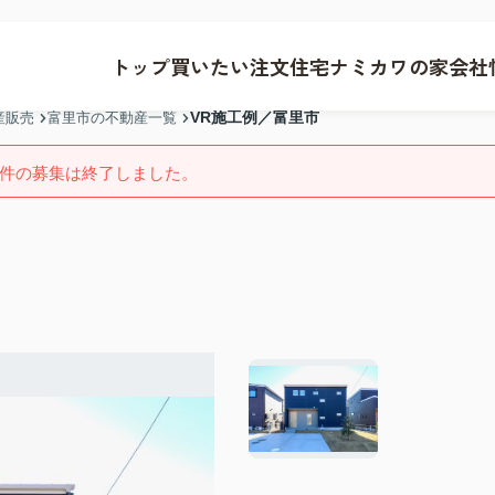
トップ
買いたい
注文住宅
ナミカワの家
会社
VR施工例／富里市
産販売
富里市の不動産一覧
件の募集は終了しました。