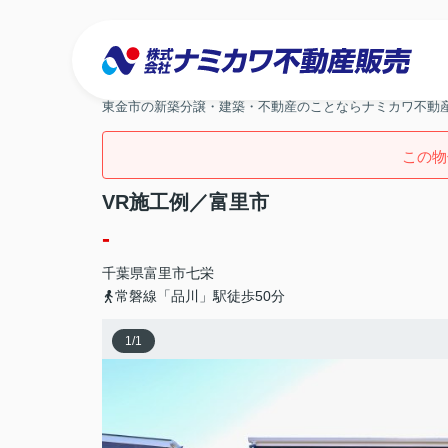
東金市の新築分譲・建築・不動産のことならナミカワ不動
この物
VR施工例／富里市
-
千葉県
富里市
七栄
常磐線「品川」駅徒歩50分
1
/
1