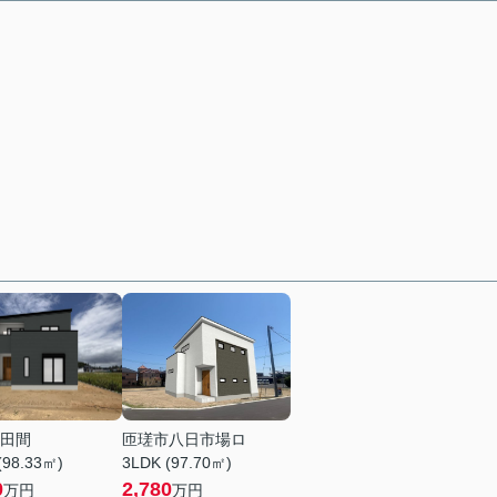
田間
匝瑳市八日市場ロ
(98.33㎡)
3LDK (97.70㎡)
0
2,780
万円
万円