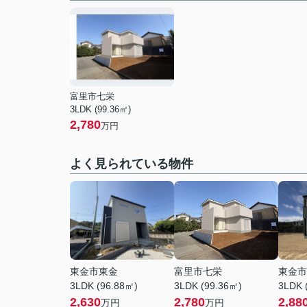
富里市七栄
3LDK (99.36㎡)
2,780
万円
よく見られている物件
東金市東金
富里市七栄
東金市
3LDK (96.88㎡)
3LDK (99.36㎡)
3LDK 
2,630
2,780
2,88
万円
万円