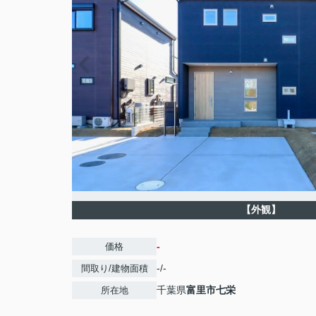
【外観】
-
価格
-/-
間取り/建物面積
千葉県
富里市
七栄
所在地