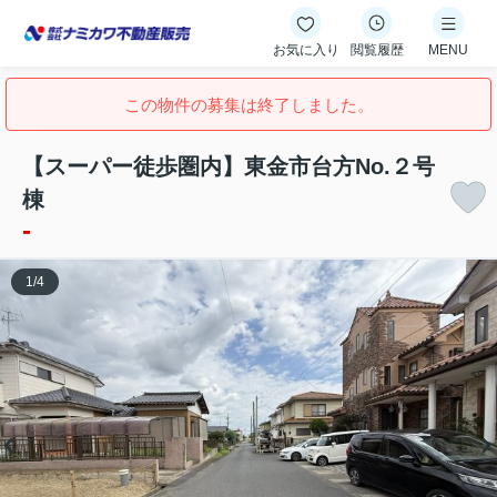
お気に入り
閲覧履歴
MENU
この物件の募集は終了しました。
【スーパー徒歩圏内】東金市台方No.２号
棟
-
1
/
4