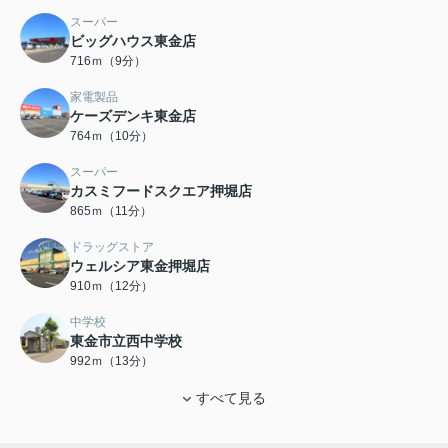
スーパー
ビッグハウス東金店
716ｍ（9分）
家電製品
ケーズデンキ東金店
764ｍ（10分）
スーパー
カスミフードスクエア押堀店
865ｍ（11分）
ドラッグストア
ウェルシア東金押堀店
910ｍ（12分）
中学校
東金市立西中学校
992ｍ（13分）
すべて見る