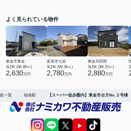
よく見られている物件
東金市東金
富里市七栄
東金市田間
3LDK (96.88㎡)
3LDK (99.36㎡)
3LDK (98.33㎡)
3
2,630
2,780
2,880
万円
万円
万円
産一覧
福俵駅
【スーパー徒歩圏内】東金市台方No.２号棟