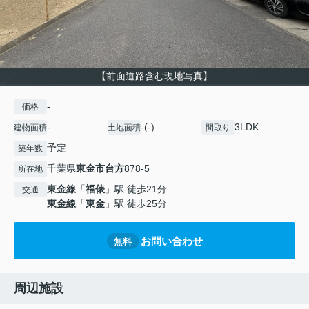
【前面道路含む現地写真】
-
価格
-
-(-)
3LDK
建物面積
土地面積
間取り
予定
築年数
千葉県
東金市
台方
878-5
所在地
東金線
「
福俵
」駅 徒歩21分
交通
東金線
「
東金
」駅 徒歩25分
お問い合わせ
無料
周辺施設