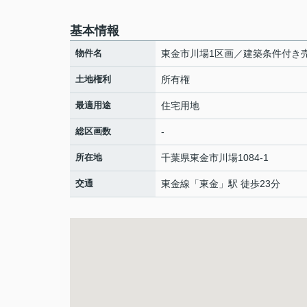
基本情報
物件名
東金市川場1区画／建築条件付き
土地権利
所有権
最適用途
住宅用地
総区画数
-
所在地
千葉県
東金市
川場
1084-1
交通
東金線
「
東金
」駅 徒歩23分