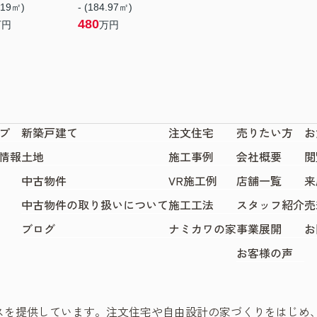
.19㎡)
- (184.97㎡)
480
万円
万円
プ
新築戸建て
注文住宅
売りたい方
お
情報
土地
施工事例
会社概要
閲
中古物件
VR施工例
店舗一覧
来
中古物件の取り扱いについて
施工工法
スタッフ紹介
売
ブログ
ナミカワの家
事業展開
お
お客様の声
スを提供しています。注文住宅や自由設計の家づくりをはじめ