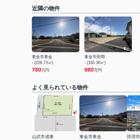
近隣の物件
東金市東金
東金市田間
- (226.73㎡)
- (165.30㎡)
780
980
万円
万円
よく見られている物件
山武市成東
東金市東金
匝瑳市