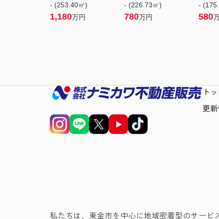
- (253.40㎡)
- (226.73㎡)
- (175
1,180
780
580
万円
万円
トッ
更新
私たちは、東金市を中心に地域密着型のサービ