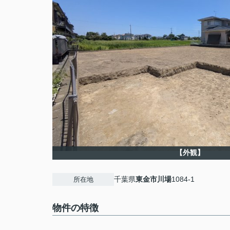
【外観】
千葉県
東金市
川場
1084-1
所在地
物件の特徴