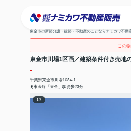
東金市の新築分譲・建築・不動産のことならナミカワ不動
この物
東金市川場1区画／建築条件付き売地
-
千葉県
東金市
川場
1084-1
東金線「東金」駅徒歩23分
1
/
8