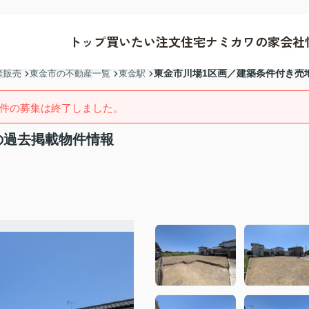
トップ
買いたい
注文住宅
ナミカワの家
会社
東金市川場1区画／建築条件付き売
産販売
東金市の不動産一覧
東金駅
件の募集は終了しました。
の過去掲載物件情報