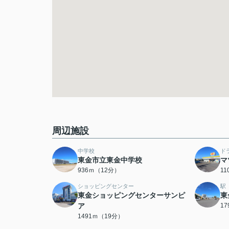
周辺施設
中学校
ド
東金市立東金中学校
マ
936ｍ（12分）
1
ショッピングセンター
駅
東金ショッピングセンターサンピ
東
ア
1
1491ｍ（19分）