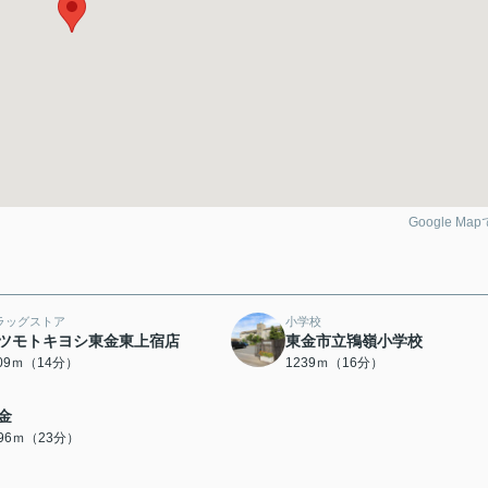
Google Ma
ラッグストア
小学校
ツモトキヨシ東金東上宿店
東金市立鴇嶺小学校
109ｍ（14分）
1239ｍ（16分）
金
796ｍ（23分）