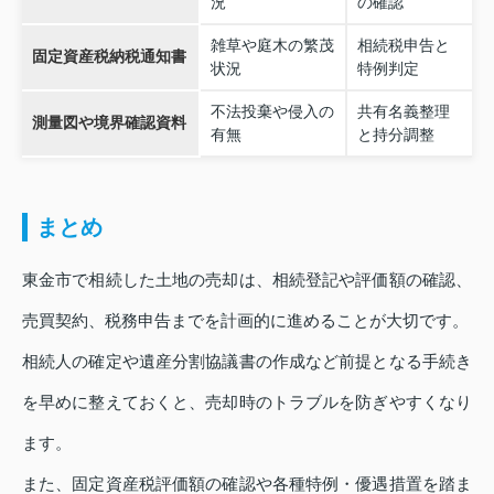
況
の確認
雑草や庭木の繁茂
相続税申告と
固定資産税納税通知書
状況
特例判定
不法投棄や侵入の
共有名義整理
測量図や境界確認資料
有無
と持分調整
まとめ
東金市で相続した土地の売却は、相続登記や評価額の確認、
売買契約、税務申告までを計画的に進めることが大切です。
相続人の確定や遺産分割協議書の作成など前提となる手続き
を早めに整えておくと、売却時のトラブルを防ぎやすくなり
ます。
また、固定資産税評価額の確認や各種特例・優遇措置を踏ま