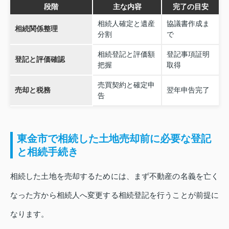
段階
主な内容
完了の目安
相続人確定と遺産
協議書作成ま
相続関係整理
分割
で
相続登記と評価額
登記事項証明
登記と評価確認
把握
取得
売買契約と確定申
売却と税務
翌年申告完了
告
東金市で相続した土地売却前に必要な登記
と相続手続き
相続した土地を売却するためには、まず不動産の名義を亡く
なった方から相続人へ変更する相続登記を行うことが前提に
なります。