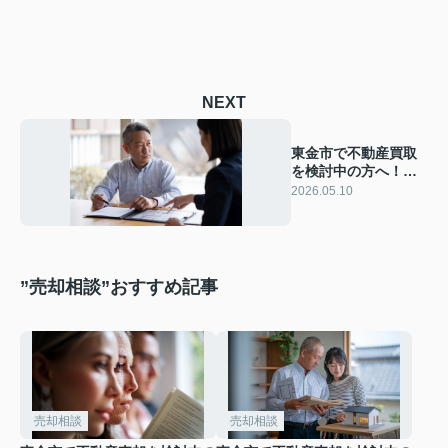
NEXT
東金市で不動産買取
を検討中の方へ！実
績が豊富な会社の選
2026.05.10
び方と安心の進め方
”売却相談”おすすめ記事
売却相談
売却相談