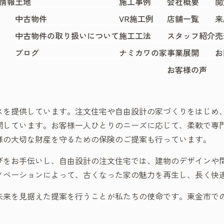
情報
土地
施工事例
会社概要
閲
中古物件
VR施工例
店舗一覧
来
中古物件の取り扱いについて
施工工法
スタッフ紹介
売
ブログ
ナミカワの家
事業展開
お
お客様の声
スを提供しています。注文住宅や自由設計の家づくりをはじめ
開しています。お客様一人ひとりのニーズに応じて、柔軟で専
様の大切な財産を守るための保険のご提案も行っています。
びをお手伝いし、自由設計の注文住宅では、建物のデザインや
ノベーションによって、古くなった家の魅力を再生し、長く快
未来を見据えた提案を行うことが私たちの使命です。東金市で